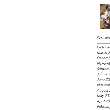
Archiv
October
March 2
Decemb
Novemb
Septem
July 20
June 20
Novemb
August 
May 20
April 2
Februar