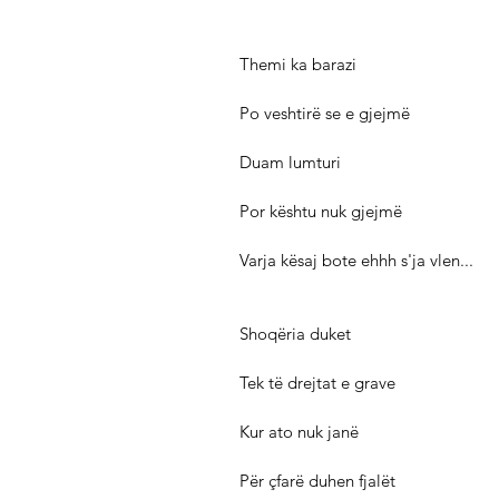
Themi ka barazi
Po veshtirë se e gjejmë
Duam lumturi
Por kështu nuk gjejmë
Varja kësaj bote ehhh s'ja vlen...
Shoqëria duket
Tek të drejtat e grave
Kur ato nuk janë
Për çfarë duhen fjalët