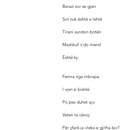
Barazi zor se gjen
Sot nuk është e lehtë
Tirani sundon botën
Mashkull s'do mend
Është ky
Femra nga mbrapa
I vjen si bishtë
Po pse duhet ajo
Veten ta cënoj
Për çfarë ja vleka e gjitha kjo?