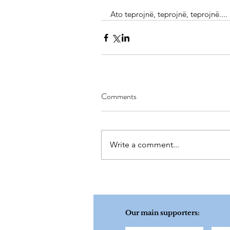
Ato teprojnë, teprojnë, teprojnë....
Comments
Write a comment...
Our main supporters: