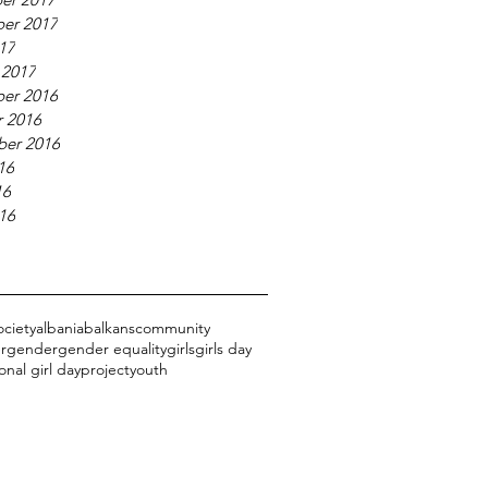
er 2017
017
 2017
er 2016
 2016
ber 2016
16
16
016
ociety
albania
balkans
community
r
gender
gender equality
girls
girls day
onal girl day
project
youth