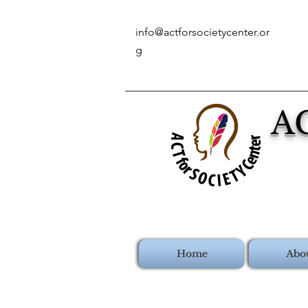
info@actforsocietycenter.or
g
A
Home
Abo