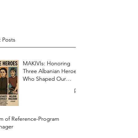
 Posts
MAKIVIs: Honoring
Three Albanian Heroes
Who Shaped Our
Collective Memory
m of Reference-Program
nager