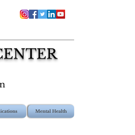
 CENTER
on
ications
Mental Health