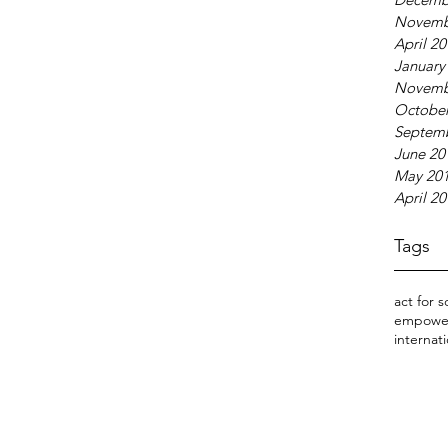
Novemb
April 2
January
Novemb
October
Septem
June 20
May 20
April 2
Tags
act for s
empowe
internati