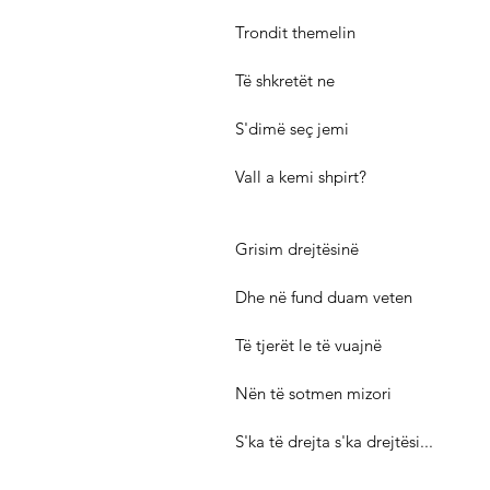
Trondit themelin
Të shkretët ne
S'dimë seç jemi
Vall a kemi shpirt?
Grisim drejtësinë
Dhe në fund duam veten
Të tjerët le të vuajnë
Nën të sotmen mizori
S'ka të drejta s'ka drejtësi...