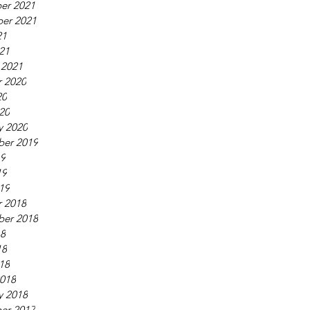
er 2021
er 2021
21
021
 2021
 2020
20
020
y 2020
ber 2019
19
19
019
 2018
ber 2018
18
18
018
018
y 2018
er 2017