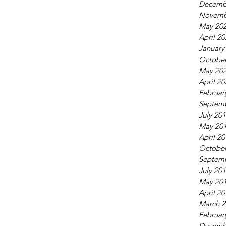
Decemb
Novemb
May 20
April 2
January
October
May 20
April 2
Februar
Septem
July 20
May 20
April 2
October
Septem
July 20
May 20
April 2
March 2
Februar
Decemb