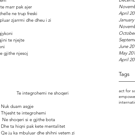
 Me lini vetem 
Novemb
              Kam nevoj te marr pak ajer 
April 2
            E te ndjenj thelle ne trup freski 
January
              Ku ma ka kapluar zjarrmi dhe dheu i zi 
Novemb
October
 te i paragjykoni 
Septem
ndjenjn per gjini te njejte
June 20
iminoni 
May 20
 te jemi si te gjithe njesoj
April 2
Tags
act for s
                                                                        Te integrohemi ne shoqeri 
empowe
internati
                                                           Nuk duam asgje 
                                                           Thjesht te integrohemi 
                                                            Ne shoqeri si e gjithe bota
                                                           Dhe ta hiqni pak kete mentalitet
                                                           Qe ju ka mbuluar dhe shihni vetem zi 