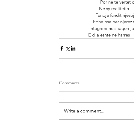
                              Po
                             Ne sy realitetin 
                          Fundja
                        Edhe pse per njer
                     Integrimi ne 
                    E cila eshte ne harres  
Comments
Write a comment...