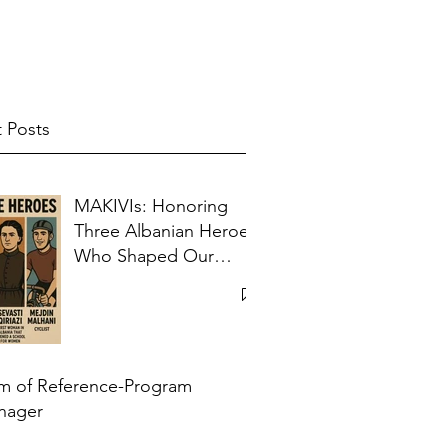
 Posts
MAKIVIs: Honoring
Three Albanian Heroes
Who Shaped Our
Collective Memory
m of Reference-Program
nager