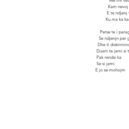
                                        
                          
                           
                        
                                 Perse
                                Se 
                               Dhe ti diskr
                              Duam
                              Pak rendsi ka 
                              Se si jemi 
                             E jo se mohojm 