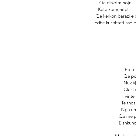
                            Qe diskriminojn 
                           Kete komunitet 
                         Qe kerkon bara
                        Edhe kur shte
                                                 Po ti 
                 
               
                
                                       
                   
                  
                         
                                     