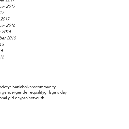
er 2017
017
 2017
er 2016
 2016
ber 2016
16
16
016
ociety
albania
balkans
community
r
gender
gender equality
girls
girls day
onal girl day
project
youth