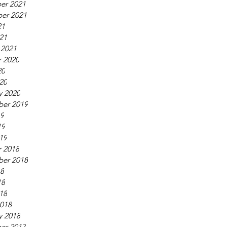
er 2021
er 2021
21
021
 2021
 2020
20
020
y 2020
ber 2019
19
19
019
 2018
ber 2018
18
18
018
018
y 2018
er 2017