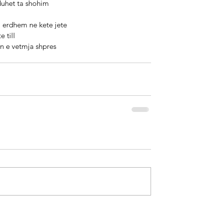
r ne te vertet duhet ta shohim 
 fundit njesoj erdhem ne kete jete 
ez te till 
shoqeri jan e vetmja shpres 
         