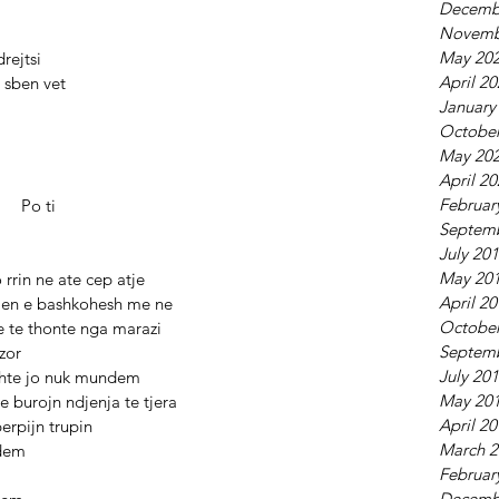
Decemb
Novemb
May 20
zi e drejtsi 
April 2
ti asgje sben vet 
January
October
May 20
April 2
Februar
                                                               Po ti 
Septem
July 20
May 20
                               Qe po rrin ne ate cep atje
April 2
                                 Nuk vjen e bashkohesh me ne
October
                                Cfar te te thonte nga marazi
Septem
        I vinte zor 
July 20
                           Te thoshte jo nuk mundem 
May 20
                            Nga une burojn ndjenja te tjera 
April 2
                   Qe me perpijn trupin 
March 2
       E shkundem 
Februar
Decemb