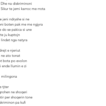
                                                           Dhe na diskriminoni 
                                                           Sikur te jemi karroc me rrota
                                     Ju qe jeni ndryshe si ne 
                                      Shiheni boten pak me me ngjyra 
                                 Por ce do se pakica si une 
                           Mund te ju kuptojn 
                          Se kshu lindet nga natyra 
                Si cdo e drejt e njeriut 
              Duam dhe ne ato tonat 
             Edhe pse sot bota po evolon 
          Dhe ju shihni ende llumin e zi 
      Sikur te jemi milingona
duan asgje tjter 
     Vecse te ointegrohen ne shoqeri 
   Por eshte e veshtir per shoqerin tone 
 Shqiptare qe diskriminon pa kufi 