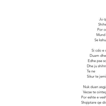
              
            
                
                     
                    
                           
                           
                          
                            
                                      Te ne 
                                
                                  Nuk 
                             
                             
                               