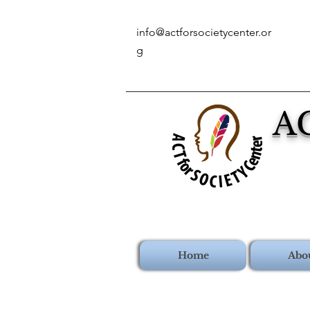
info@actforsocietycenter.or
g
A
Home
Abo