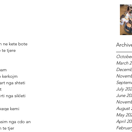
                Se erdhem ne kete bote
Archiv
      Si te gjithe te tjere
October
March 2
Decemb
o barazi duam 
Novemb
     Asgje nuk po kerkojm
Septem
        Drejtojm duart nga shteti 
July 20
 vet 
June 20
    Thumbon shpirti nga sikleti 
Novemb
August 
huaj cfar te keqe kemi
May 20
April 2
 duam te ju vrasim nga cdo an 
Februar
helmuam te tjer 