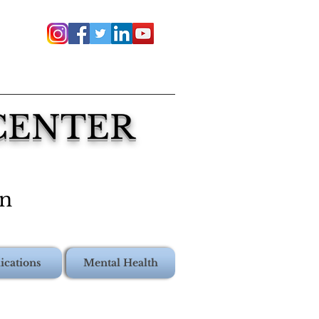
 CENTER
on
ications
Mental Health