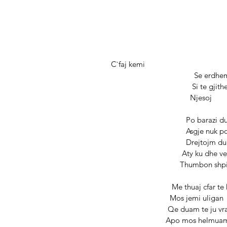
 C`faj kemi 
                          
                                   
                                        Njesoj 
                                      P
                                 
                              
                                    Aty ku dhe
                               
                               Me t
                              Mos jemi uligan 
                             Qe
                            Apo mos 