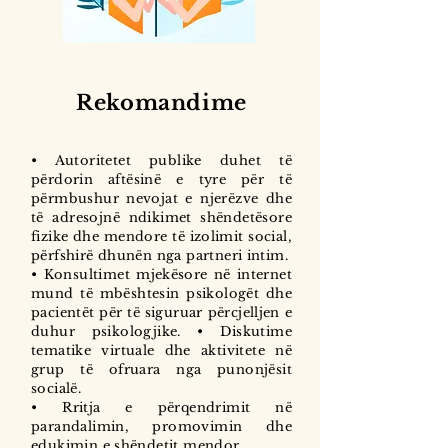
Rekomandime
• Autoritetet publike duhet të
përdorin aftësinë e tyre për të
përmbushur nevojat e njerëzve dhe
të adresojnë ndikimet shëndetësore
fizike dhe mendore të izolimit social,
përfshirë dhunën nga partneri intim.
• Konsultimet mjekësore në internet
mund të mbështesin psikologët dhe
pacientët për të siguruar përcjelljen e
duhur psikologjike. • Diskutime
tematike virtuale dhe aktivitete në
grup të ofruara nga punonjësit
socialë.
• Rritja e përqendrimit në
parandalimin, promovimin dhe
edukimin e shëndetit mendor.