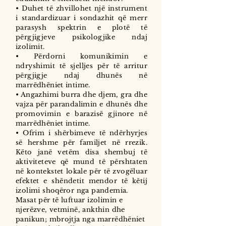
• Duhet të zhvillohet një instrument
i standardizuar i sondazhit që merr
parasysh spektrin e plotë të
përgjigjeve psikologjike ndaj
izolimit.
• Përdorni komunikimin e
ndryshimit të sjelljes për të arritur
përgjigje ndaj dhunës në
marrëdhëniet intime.
• Angazhimi burra dhe djem, gra dhe
vajza për parandalimin e dhunës dhe
promovimin e barazisë gjinore në
marrëdhëniet intime.
• Ofrim i shërbimeve të ndërhyrjes
së hershme për familjet në rrezik.
Këto janë vetëm disa shembuj të
aktiviteteve që mund të përshtaten
në kontekstet lokale për të zvogëluar
efektet e shëndetit mendor të këtij
izolimi shoqëror nga pandemia.
Masat për të luftuar izolimin e
njerëzve, vetminë, ankthin dhe
panikun; mbrojtja nga marrëdhëniet