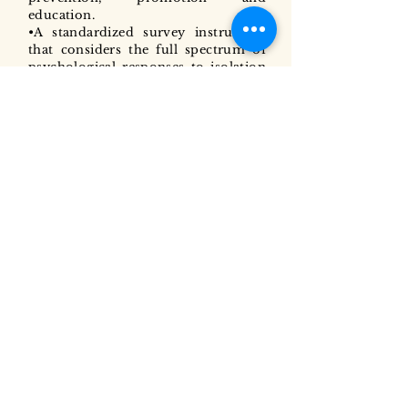
education.
•A standardized survey instrument
that considers the full spectrum of
psychological responses to isolation
should be developed.
•Use behavioral change
communication to achieve response
towards violence in intimate
relationships.
•Engage men and boys, women and
girls to promote nonviolence and
gender equality in intimate
relationships.
•Provide early-intervention services
to at-risk families. These are just a
few examples of activities that can be
adapted to local contexts to reduce
the mental health effects of this
social isolation from pandemic.
Measures to combat people’s
isolation, loneliness, anxiety and
panic; protection from toxic
intimate relationships and