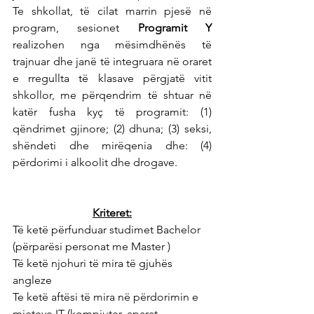
Te shkollat, të cilat marrin pjesë në 
program, sesionet 
Programit Y
realizohen nga mësimdhënës të 
trajnuar dhe janë të integruara në oraret 
e rregullta të klasave përgjatë vitit 
shkollor, me përqendrim të shtuar në 
katër fusha kyç të programit: (1) 
qëndrimet gjinore; (2) dhuna; (3) seksi, 
shëndeti dhe mirëqenia dhe: (4) 
përdorimi i alkoolit dhe drogave. 
Kriteret:
Të ketë përfunduar studimet Bachelor 
(përparësi personat me Master )
Të ketë njohuri të mira të gjuhës 
angleze
Te ketë aftësi të mira në përdorimin e 
mjeteve IT (kompjuter, aparat 