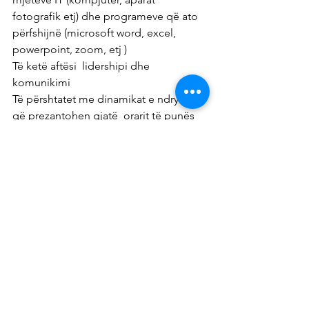
fotografik etj) dhe programeve që ato 
përfshijnë (microsoft word, excel, 
powerpoint, zoom, etj )
Të ketë aftësi  lidershipi dhe 
komunikimi
Të përshtatet me dinamikat e ndryshme 
që prezantohen gjatë  orarit të punës
Përgjegjësitë/ Detyrat:
· Organizimi dhe facilitimi i aktiviteve 
në përputhje me planifikimin e projektit
· Përgatit dhe mirëmban planet e 
detajuara të zbatimit të projektit
· Siguron mbledhjen periodike të të 
dhënave të projektit
· Siguron dhe suporton pjesëmarrjen 
active të anëtarëve të Klubit Bëhu Burrë
· Drejton fushatat dhe trajnimet nëpër 