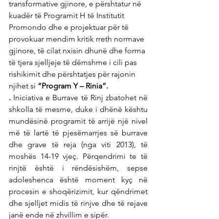
transformative gjinore, e përshtatur në 
kuadër të Programit H të Institutit 
Promondo dhe e projektuar për të 
provokuar mendim kritik rreth normave 
gjinore, të cilat nxisin dhunë dhe forma 
të tjera sjelljeje të dëmshme i cili pas 
rishikimit dhe përshtatjes për rajonin 
njihet si 
“Program Y – Rinia”.
.
 Iniciativa e Burrave të Rinj zbatohet në 
shkolla të mesme, duke i dhënë kështu 
mundësinë programit të arrijë një nivel 
më të lartë të pjesëmarrjes së burrave 
dhe grave të reja (nga viti 2013), të 
moshës 14-19 vjeç. Përqendrimi te të 
rinjtë është i rëndësishëm, sepse 
adoleshenca është moment kyç në 
procesin e shoqërizimit, kur qëndrimet 
dhe sjelljet midis të rinjve dhe të rejave 
janë ende në zhvillim e sipër. 