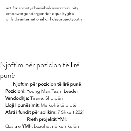
act for society
albania
balkans
community
empower
gender
gender equality
girls
girls day
international girl day
project
youth
Njoftim për pozicion të lirë
punë
Njoftim për pozicion të lirë punë
Pozicioni: 
Young Man Team Leader
Vendodhja:
 Tirane, Shqipëri
Lloji I punësimit:
 Me kohë të plotë
Afati i fundit për aplikim:
 7 Shkurt 2021
Rreth projektit YMI:
Qasja e 
YMI
-t bazohet në kurrikulën 