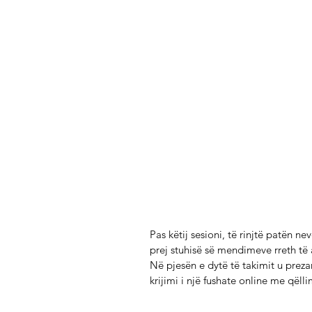
Pas këtij sesioni, të rinjtë patën ne
prej stuhisë së mendimeve rreth të 
Në pjesën e dytë të takimit u prezan
krijimi i një fushate online me qëll