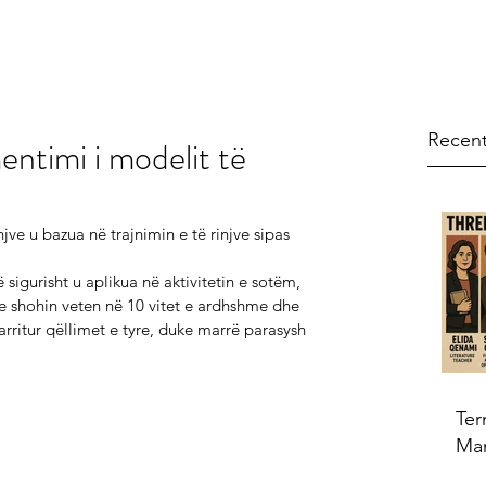
Recent
ntimi i modelit të
njve u bazua në trajnimin e të rinjve sipas 
 sigurisht u aplikua në aktivitetin e sotëm, 
 e shohin veten në 10 vitet e ardhshme dhe 
 arritur qëllimet e tyre, duke marrë parasysh 
Ter
Ma