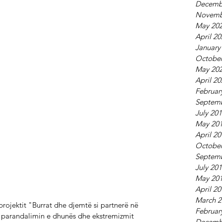
Decemb
Novemb
May 20
April 2
January
October
May 20
April 2
Februar
Septem
July 20
May 20
April 2
October
Septem
July 20
May 20
April 2
March 2
 projektit "Burrat dhe djemtë si partnerë në 
Februar
 parandalimin e dhunës dhe ekstremizmit 
Decemb