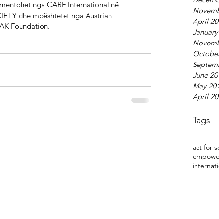
mplementohet nga CARE International në 
Novemb
IETY dhe mbështetet nga Austrian 
April 2
AK Foundation.
January
Novemb
October
Septem
June 20
May 20
April 2
Tags
act for s
empowe
internati