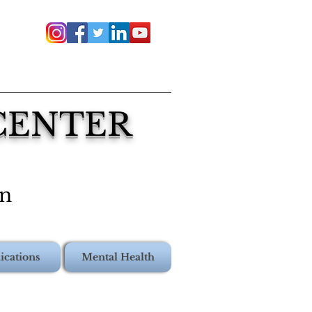
 CENTER
on
ications
Mental Health