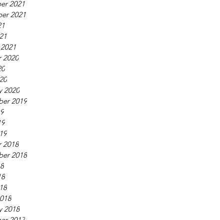
er 2021
er 2021
21
021
 2021
 2020
20
020
y 2020
ber 2019
19
19
019
 2018
ber 2018
18
18
018
018
y 2018
er 2017