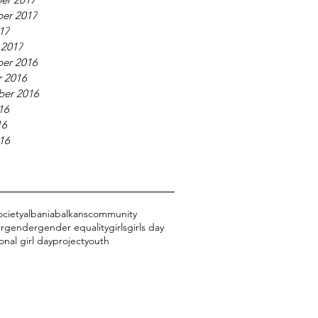
er 2017
017
 2017
er 2016
 2016
ber 2016
16
16
016
ociety
albania
balkans
community
r
gender
gender equality
girls
girls day
onal girl day
project
youth