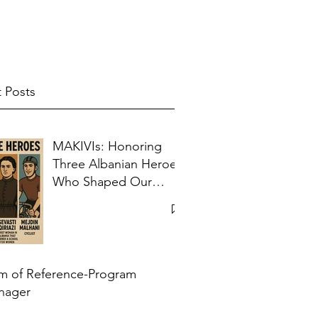
 Posts
MAKIVIs: Honoring
Three Albanian Heroes
Who Shaped Our
Collective Memory
m of Reference-Program
nager