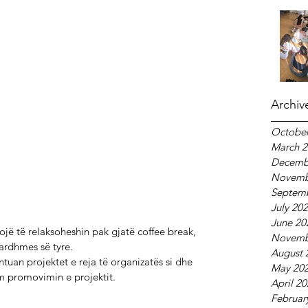
Archiv
October
March 2
Decemb
Novemb
Septem
July 20
June 20
vojë të relaksoheshin pak gjatë coffee break, 
Novemb
ardhmes së tyre.
August 
tuan projektet e reja të organizatës si dhe  
May 20
im promovimin e projektit.
April 2
Februar