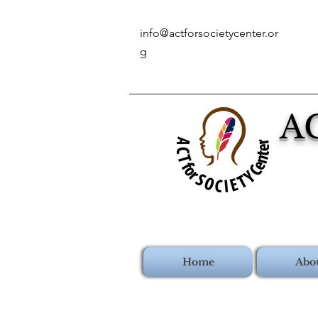
info@actforsocietycenter.or
g
A
Home
Abo